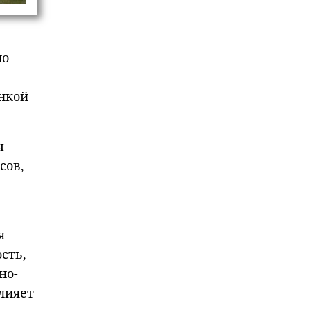
но
нкой
ы
сов,
я
сть,
но-
лияет