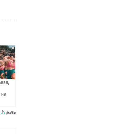
i
авая,
 не