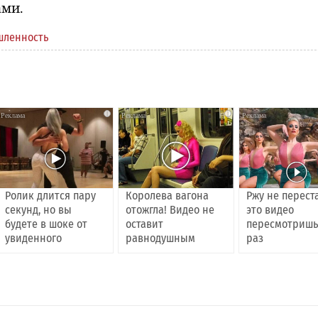
ами.
ленность
i
i
Ролик длится пару
Королева вагона
Ржу не перест
секунд, но вы
отожгла! Видео не
это видео
будете в шоке от
оставит
пересмотришь
увиденного
равнодушным
раз