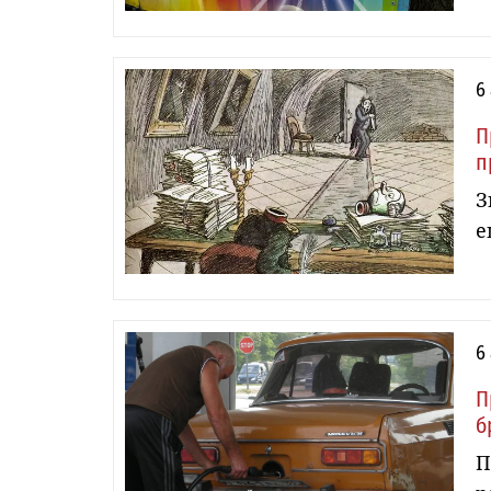
6
П
п
З
е
6
П
б
П