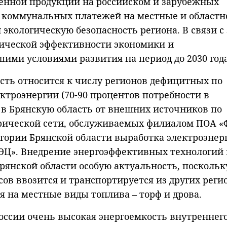
енной продукции на российском и зарубежных
ки коммунальных платежей на местные и областн
экологическую безопасность региона. В связи с
ической эффективности экономики и
ими условиями развития на период до 2030 года
асть относится к числу регионов дефицитных по
троэнергии (70-90 процентов потребности в
 в Брянскую область от внешних источников по
рической сети, обслуживаемых филиалом ПОА «
итории Брянской области выработка электроэнер
ЭЦ». Внедрение энергоэффективных технологий 
рянской области особую актуальность, поскольку
ов ввозится и транспортируется из других реги
я на местные виды топлива – торф и дрова.
России очень высокая энергоемкость внутреннег