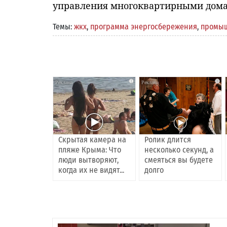
управления многоквартирными дом
Темы:
жкх
,
программа энергосбережения
,
промыш
i
i
Скрытая камера на
Ролик длится
пляже Крыма: Что
несколько секунд, а
люди вытворяют,
смеяться вы будете
когда их не видят...
долго