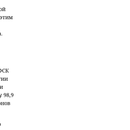
ой
 этим
.
ФСК
гии
и
 98,9
онов
о