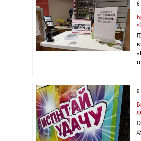
6
Б
«
П
в
«
п
6
Б
д
О
д