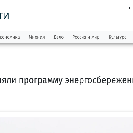
08
ТИ
кономика
Мнения
Дело
Россия и мир
Культура
няли программу энергосбережен