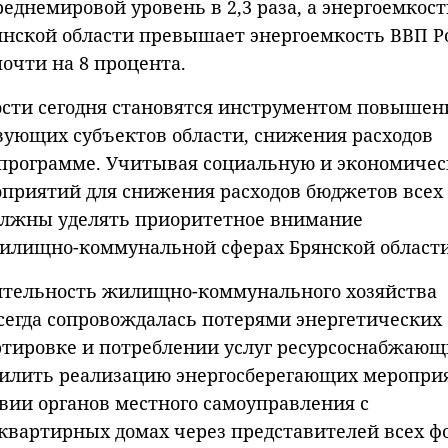
еднемировой уровень в 2,3 раза, а энергоемкост
рянской области превышает энергоемкость ВВП Р
почти на 8 процента.
сти сегодня становятся инструментом повышен
вующих субъектов области, снижения расходов
в программе. Учитывая социальную и экономиче
приятий для снижения расходов бюджетов всех
олжны уделять приоритетное внимание
илищно-коммунальной сферах Брянской области
еятельность жилищно-коммунального хозяйства
всегда сопровождалась потерями энергетических
ортировке и потреблении услуг ресурсоснабжающ
силить реализацию энергосберегающих меропри
ии органов местного самоуправления с
вартирных домах через представителей всех ф