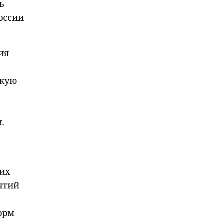
ь
оссии
ия
скую
.
их
ятий
орм