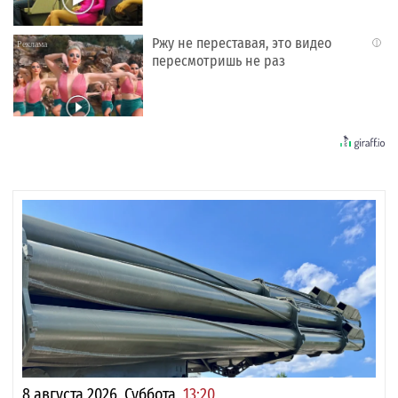
Ржу не переставая, это видео
i
пересмотришь не раз
8 августа 2026, Суббота,
13:20