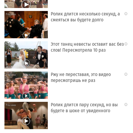
Ролик длится несколько секунд, а
i
смеяться вы будете долго
Этот танец невесты оставит вас без
i
слов! Пересмотрела 10 раз
Ржу не переставая, это видео
i
пересмотришь не раз
Ролик длится пару секунд, но вы
i
будете в шоке от увиденного