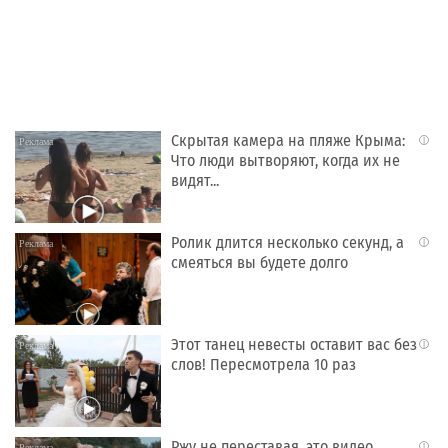
Скрытая камера на пляже Крыма:
i
Что люди вытворяют, когда их не
видят...
Ролик длится несколько секунд, а
i
смеяться вы будете долго
Этот танец невесты оставит вас без
i
слов! Пересмотрела 10 раз
Ржу не переставая, это видео
i