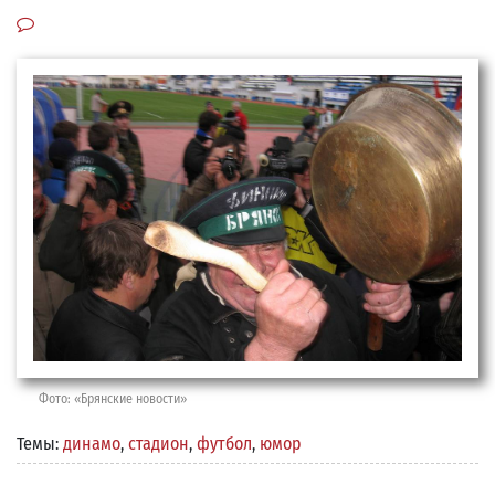
Фото: «Брянские новости»
Темы:
динамо
,
стадион
,
футбол
,
юмор