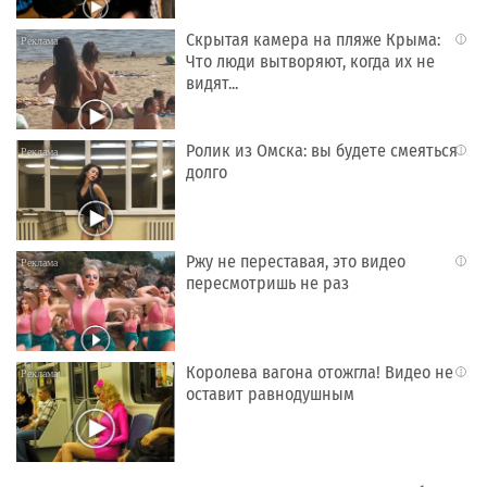
Скрытая камера на пляже Крыма:
i
Что люди вытворяют, когда их не
видят...
Ролик из Омска: вы будете смеяться
i
долго
Ржу не переставая, это видео
i
пересмотришь не раз
Королева вагона отожгла! Видео не
i
оставит равнодушным