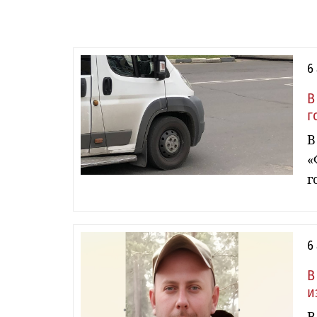
6
В
г
В
«
г
6
В
и
В