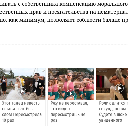
кивать с собственника компенсацию морального
ственных прав и посягательства на нематериа
 но, как минимум, позволяют соблюсти баланс пр
i
i
Этот танец невесты
Ржу не переставая,
Ролик длится 
оставит вас без
это видео
секунд, но вы
слов! Пересмотрела
пересмотришь не
будете в шоке
10 раз
раз
увиденного