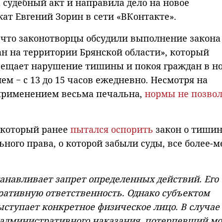
 судебный акт и направила дело на новое
кат Евгений Зорин в сети «ВКонтакте».
 что законотворцы обсудили выполнение закона
н на территории Брянской области», который
апрещает нарушение тишины и покоя граждан в н
днем − с 13 до 15 часов ежедневно. Несмотря на
оприменением весьма печальна,
нормы не позво
, который ранее
пытался оспорить
закон о тишин
ого права, о которой забыли суды, все более-м
танавливает запрет определенных действий. Его
ативную ответственность. Однако субъектом
ступает конкретное физическое лицо. В случае
 административного наказания, потерпевший м