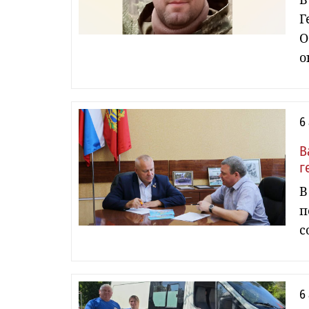
Г
О
о
6
В
г
В
п
с
6