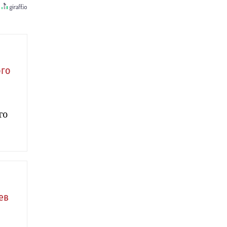
ого
го
ев