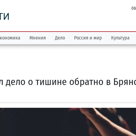
06
ТИ
кономика
Мнения
Дело
Россия и мир
Культура
л дело о тишине обратно в Брян