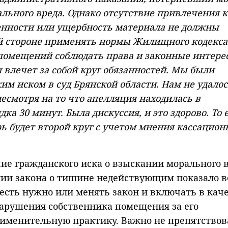
льного вреда. Однако отсутствие привлечения к
енности или ущербность материала не должны
й стороне применять нормы Жилищного кодекса
 помещений соблюдать права и законные интере
и влечет за собой круг обязанностей. Мы были
ким иском в суд Брянской области. Нам не удало
несмотря на то что апелляция находилась в
а 30 минут. Была дискуссия, и это здорово. То 
рь будет второй круг с учетом мнения кассацион
ие гражданского иска о взыскании морального 
нии закона о тишине недействующим показало в
есть нужно или менять закон и включать в кач
арушения собственника помещения за его
рименительную практику. Важно не препятствов