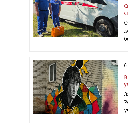
С
с
С
к
б
6
В
у
З
Р
у