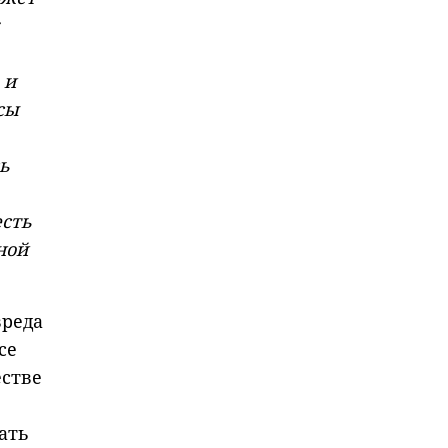
 и
сы
сь
есть
ной
вреда
се
естве
ать