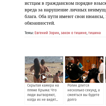
истцам в гражданском порядке взыс
вреда за нарушение личных неимуще
блага. Оба пути имеют свои нюансы,
обязанностей.
Темы:
Евгений Зорин
,
закон о тишине
,
тишина
i
i
Скрытая камера на
Ролик длится
пляже Крыма: Что
несколько секунд, а
люди вытворяют,
смеяться вы будете
когда их не видят...
долго