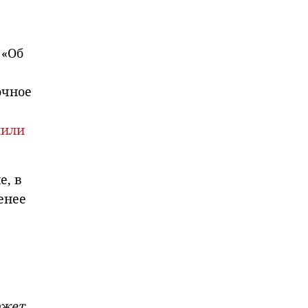
 «Об
очное
лили
е, в
енее
ожет