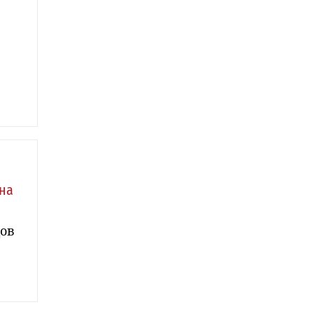
на
дов