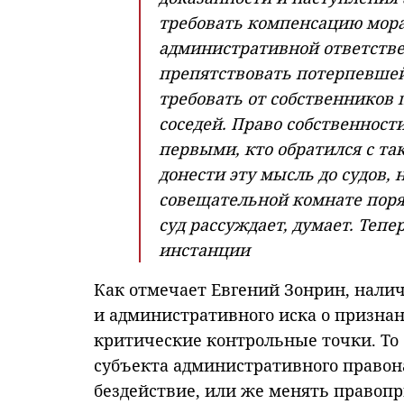
требовать компенсацию мора
административной ответств
препятствовать потерпевше
требовать от собственников
соседей. Право собственност
первыми, кто обратился с та
донести эту мысль до судов, 
совещательной комнате порядк
суд рассуждает, думает. Тепе
инстанции
Как отмечает Евгений Зонрин, налич
и административного иска о призна
критические контрольные точки. То 
субъекта административного правон
бездействие, или же менять правоп