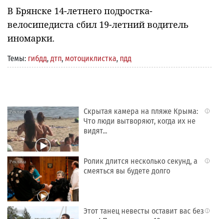
В Брянске 14-летнего подростка-
велосипедиста сбил 19-летний водитель
иномарки.
Темы:
гибдд
,
дтп
,
мотоциклистка
,
пдд
Скрытая камера на пляже Крыма:
i
Что люди вытворяют, когда их не
видят...
Ролик длится несколько секунд, а
i
смеяться вы будете долго
Этот танец невесты оставит вас без
i