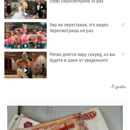
слов! Пересмотрела 10 раз
Ржу не переставая, это видео
i
пересмотришь не раз
Ролик длится пару секунд, но вы
i
будете в шоке от увиденного