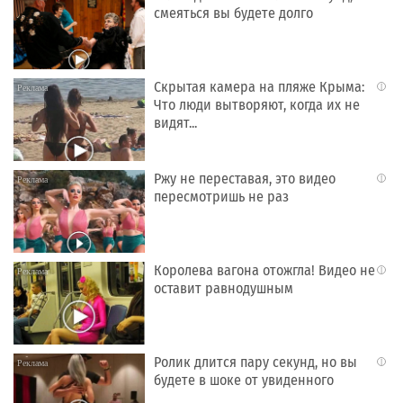
смеяться вы будете долго
Скрытая камера на пляже Крыма:
i
Что люди вытворяют, когда их не
видят...
Ржу не переставая, это видео
i
пересмотришь не раз
Королева вагона отожгла! Видео не
i
оставит равнодушным
Ролик длится пару секунд, но вы
i
будете в шоке от увиденного