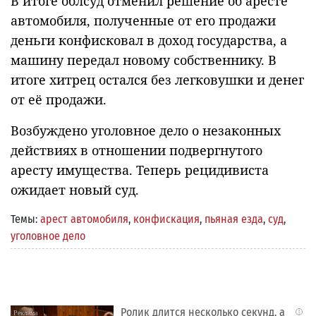
В итоге облсуд отменил решение об аресте
автомобиля, полученные от его продажи
деньги конфисковал в доход государства, а
машину передал новому собственнику. В
итоге хитрец остался без легковушки и денег
от её продажи.
Возбуждено уголовное дело о незаконных
действиях в отношении подвергнутого
аресту имущества. Теперь рецидивиста
ожидает новый суд.
Темы:
арест автомобиля
,
конфискация
,
пьяная езда
,
суд
,
уголовное дело
Ролик длится несколько секунд, а
i