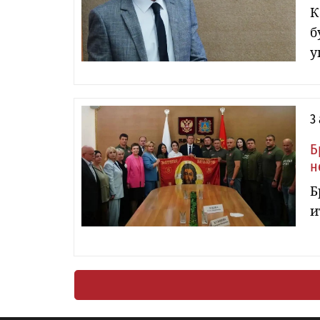
К
б
у
3
Б
н
Б
и