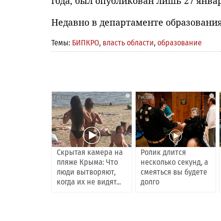
года, был опубликован лишь 27 январ
Недавно в департаменте образовани
Темы:
БИПКРО
,
власть области
,
образование
i
i
Скрытая камера на
Ролик длится
пляже Крыма: Что
несколько секунд, а
люди вытворяют,
смеяться вы будете
когда их не видят...
долго