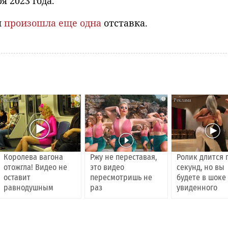
я 2023 года.
я
произошла еще одна
отставка.
i
i
Королева вагона
Ржу не переставая,
Ролик длится 
отожгла! Видео не
это видео
секунд, но вы
оставит
пересмотришь не
будете в шоке
равнодушным
раз
увиденного