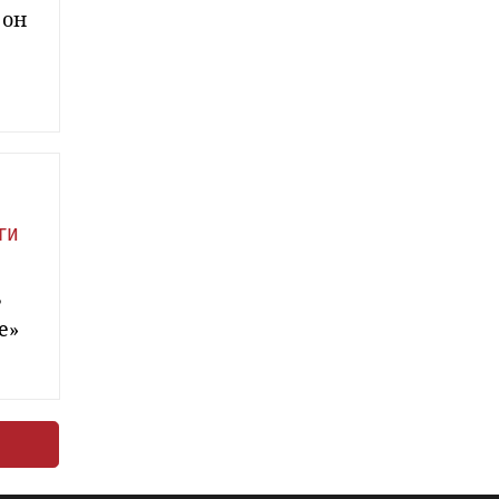
 он
ги
ь
е»