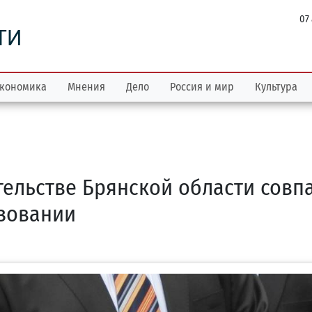
07
ТИ
кономика
Мнения
Дело
Россия и мир
Культура
тельстве Брянской области совп
зовании