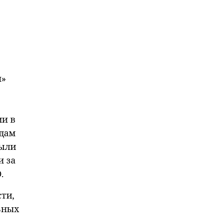
я»
ии в
идам
были
и за
.
ти,
ьных