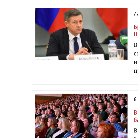
7
Б
Ц
В
с
и
п
6
В
б
В