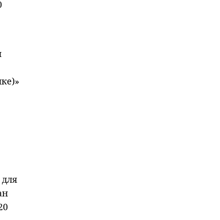
0
и
ке)»
 для
ан
20