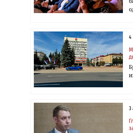
б
о
4
М
д
Б
и
3
Г
з