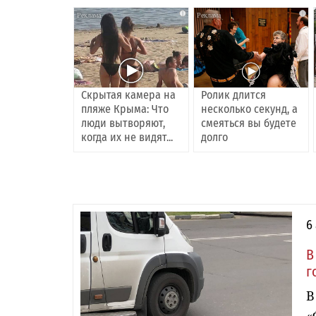
i
i
Скрытая камера на
Ролик длится
пляже Крыма: Что
несколько секунд, а
люди вытворяют,
смеяться вы будете
когда их не видят...
долго
6
В
г
В
«