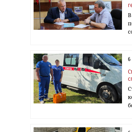
г
В
п
с
6
С
с
С
к
б