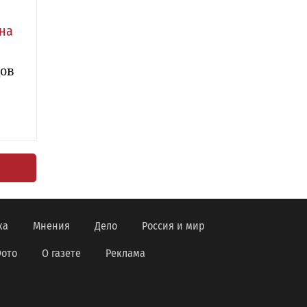
на
дов
ка
Мнения
Дело
Россия и мир
ото
О газете
Реклама