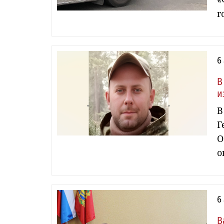
г
6
В
и
В
Г
О
о
6
В