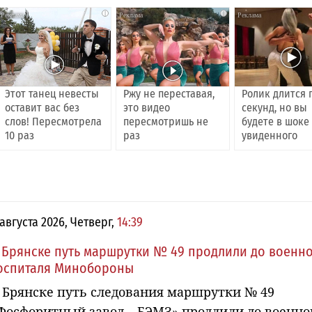
i
i
Этот танец невесты
Ржу не переставая,
Ролик длится 
оставит вас без
это видео
секунд, но вы
слов! Пересмотрела
пересмотришь не
будете в шоке
10 раз
раз
увиденного
 августа 2026, Четверг,
14:39
 Брянске путь маршрутки № 49 продлили до военн
оспиталя Минобороны
 Брянске путь следования маршрутки № 49
Фосфоритный завод – БЭМЗ» продлили до военно