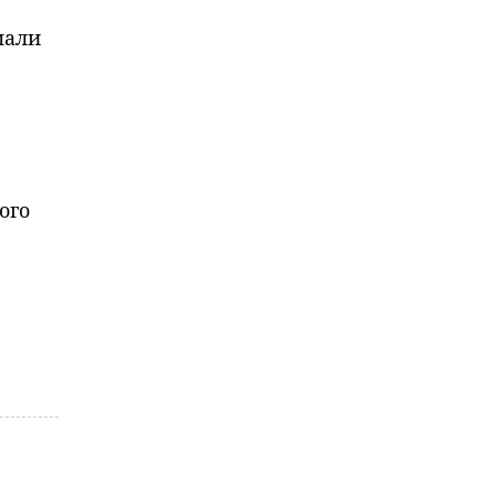
мали
в
ого