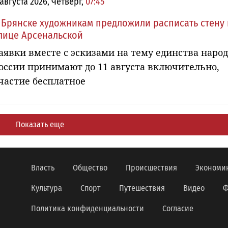
 августа 2026, Четверг,
07:45
 Брянске художникам предложили расписать стену 
лице Арсенальской
аявки вместе с эскизами на тему единства наро
оссии принимают до 11 августа включительно,
частие бесплатное
Показать еще
Власть
Общество
Происшествия
Экономи
Культура
Спорт
Путешествия
Видео
Ф
Политика конфиденциальности
Согласие