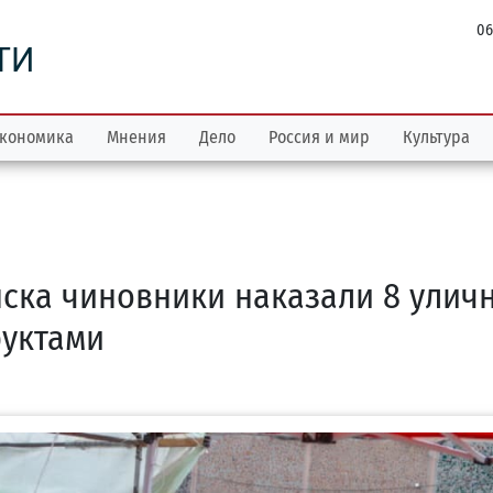
06
ТИ
кономика
Мнения
Дело
Россия и мир
Культура
ска чиновники наказали 8 улич
руктами