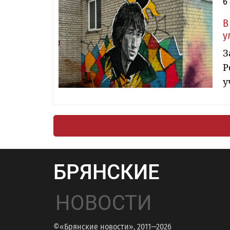
6
В
у
З
Р
у
БРЯНСКИЕ
НОВОСТИ
©«Брянские новости», 2011—2026