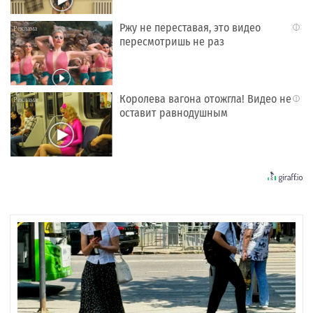
Ржу не переставая, это видео
i
пересмотришь не раз
Королева вагона отожгла! Видео не
i
оставит равнодушным