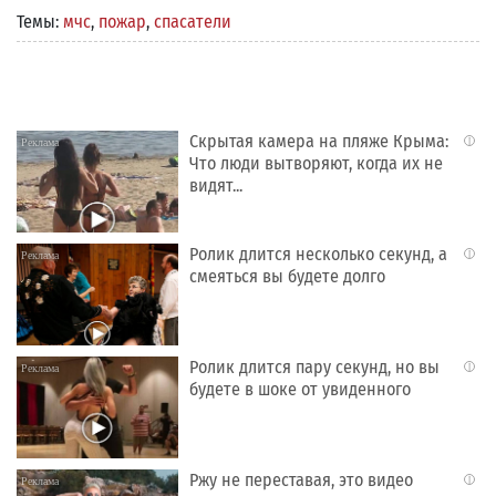
Темы:
мчс
,
пожар
,
спасатели
Скрытая камера на пляже Крыма:
i
Что люди вытворяют, когда их не
видят...
Ролик длится несколько секунд, а
i
смеяться вы будете долго
Ролик длится пару секунд, но вы
i
будете в шоке от увиденного
Ржу не переставая, это видео
i