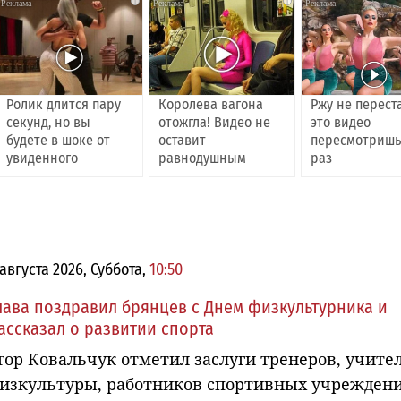
i
i
Ролик длится пару
Королева вагона
Ржу не перест
секунд, но вы
отожгла! Видео не
это видео
будете в шоке от
оставит
пересмотришь
увиденного
равнодушным
раз
 августа 2026, Суббота,
10:50
лава поздравил брянцев с Днем физкультурника и
ассказал о развитии спорта
гор Ковальчук отметил заслуги тренеров, учите
изкультуры, работников спортивных учрежден