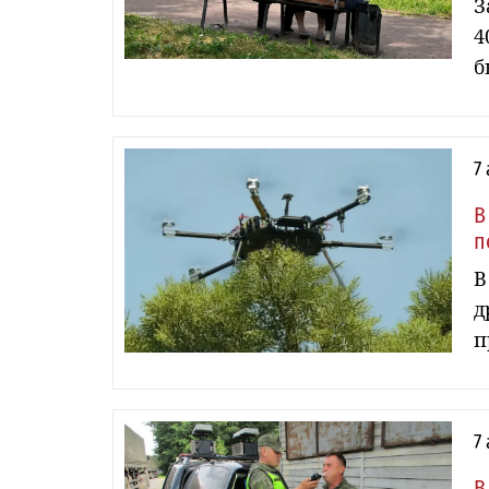
З
4
б
7
В
п
В
д
п
7
В