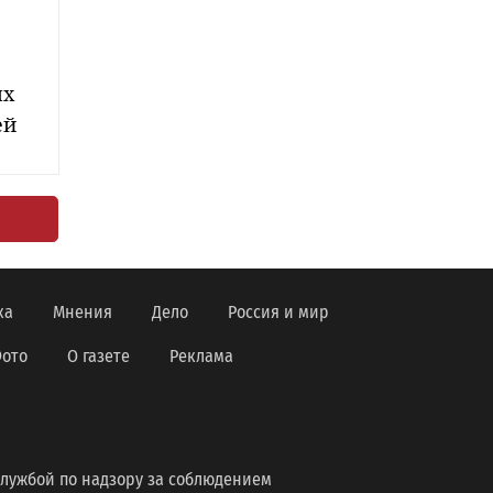
ых
ей
ка
Мнения
Дело
Россия и мир
ото
О газете
Реклама
лужбой по надзору за соблюдением