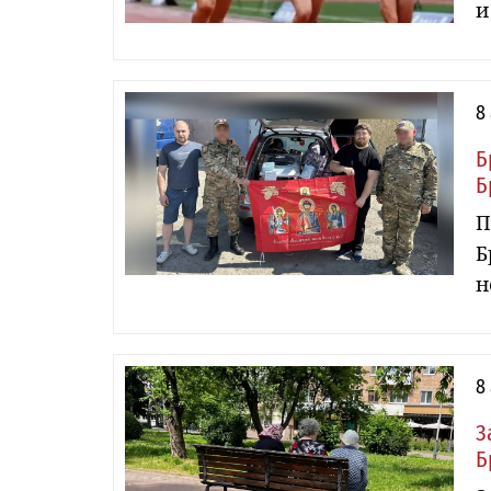
и
8
Б
Б
П
Б
н
8
З
Б