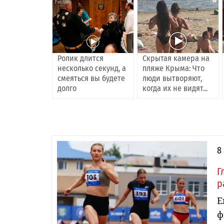
i
i
Ролик длится
Скрытая камера на
несколько секунд, а
пляже Крыма: Что
смеяться вы будете
люди вытворяют,
долго
когда их не видят...
8
Г
р
Е
ф