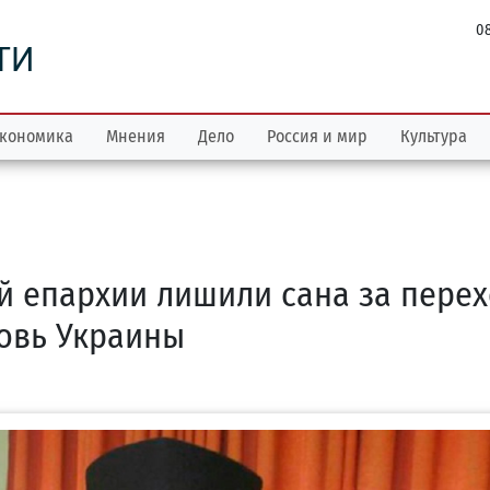
08
ТИ
кономика
Мнения
Дело
Россия и мир
Культура
 епархии лишили сана за перех
овь Украины