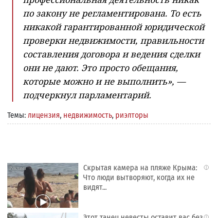
по закону не регламентирована. То есть
никакой гарантированной юридической
проверки недвижимости, правильности
составления договора и ведения сделки
они не дают. Это просто обещания,
которые можно и не выполнить», —
подчеркнул парламентарий.
Темы:
лицензия
,
недвижимость
,
риэлторы
Скрытая камера на пляже Крыма:
i
Что люди вытворяют, когда их не
видят...
Этот танец невесты оставит вас без
i