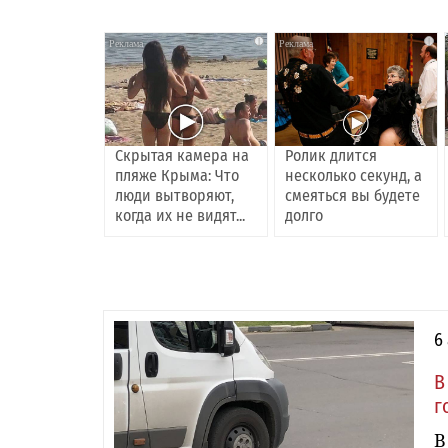
i
i
Скрытая камера на
Ролик длится
пляже Крыма: Что
несколько секунд, а
люди вытворяют,
смеяться вы будете
когда их не видят...
долго
6
В
г
В