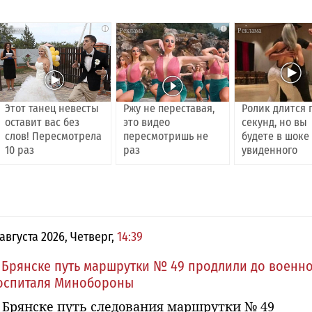
i
i
Этот танец невесты
Ржу не переставая,
Ролик длится 
оставит вас без
это видео
секунд, но вы
слов! Пересмотрела
пересмотришь не
будете в шоке
10 раз
раз
увиденного
 августа 2026, Четверг,
14:39
 Брянске путь маршрутки № 49 продлили до военн
оспиталя Минобороны
 Брянске путь следования маршрутки № 49