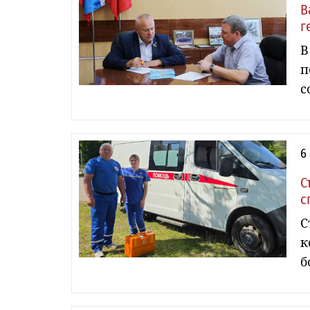
В
г
В
п
с
6
С
с
С
к
б