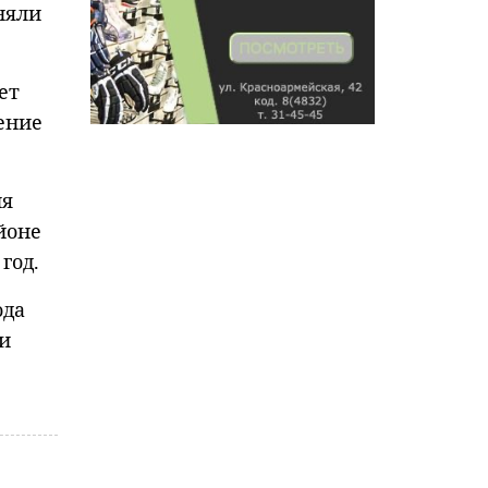
няли
ет
ение
ия
йоне
год.
ода
 и