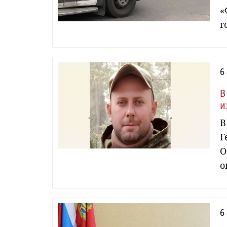
«
г
6
В
и
В
Г
О
о
6