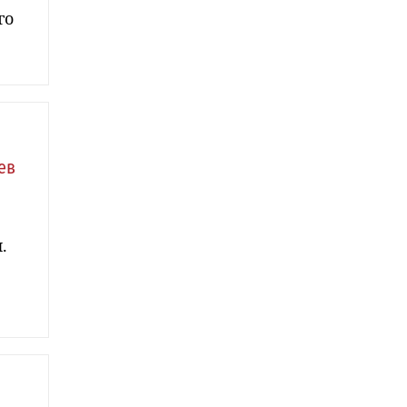
го
ев
.