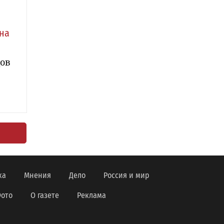
на
дов
ка
Мнения
Дело
Россия и мир
ото
О газете
Реклама