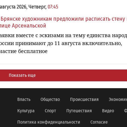
 августа 2026, Четверг,
07:45
 Брянске художникам предложили расписать стену 
лице Арсенальской
аявки вместе с эскизами на тему единства наро
оссии принимают до 11 августа включительно,
частие бесплатное
Показать еще
Власть
Общество
Происшествия
Экономи
Культура
Спорт
Путешествия
Видео
Ф
Политика конфиденциальности
Согласие