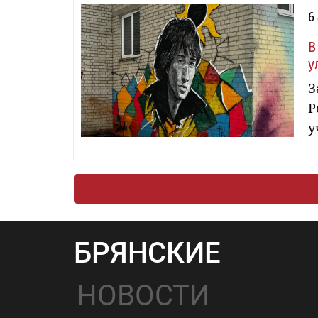
6
В
у
З
Р
у
БРЯНСКИЕ
НОВОСТИ