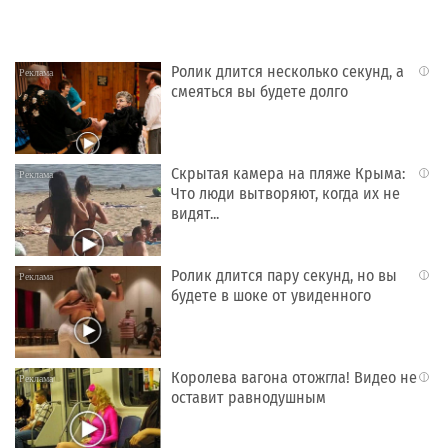
Ролик длится несколько секунд, а
i
смеяться вы будете долго
Скрытая камера на пляже Крыма:
i
Что люди вытворяют, когда их не
видят...
Ролик длится пару секунд, но вы
i
будете в шоке от увиденного
Королева вагона отожгла! Видео не
i
оставит равнодушным