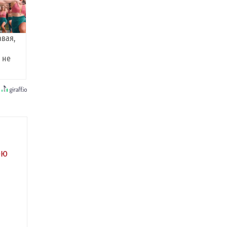
авая,
 не
юю