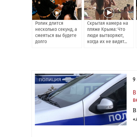
Ролик длится
Скрытая камера на
несколько секунд, а
пляже Крыма: Что
смеяться вы будете
люди вытворяют,
долго
когда их не видят...
9
В
в
В
«