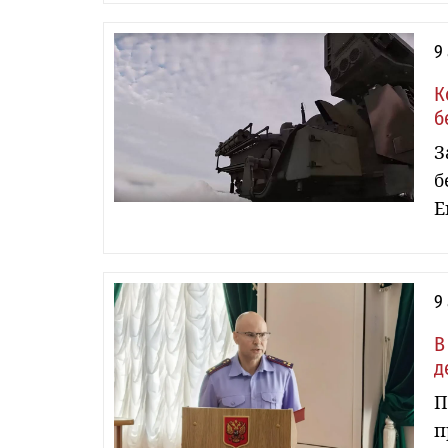
9
К
б
З
б
Е
9
В
д
П
п