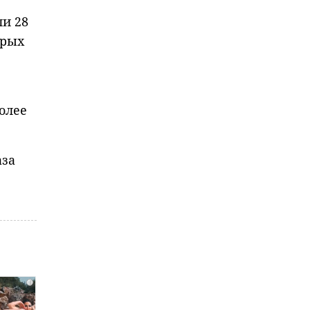
ли 28
орых
олее
аза
i