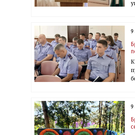
у
9
Б
п
К
п
б
9
Б
с