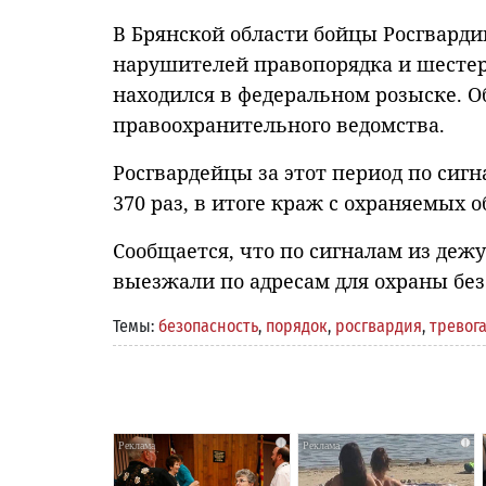
В Брянской области бойцы Росгвардии
нарушителей правопорядка и шестер
находился в федеральном розыске. О
правоохранительного ведомства.
Росгвардейцы за этот период по сиг
370 раз, в итоге краж с охраняемых 
Сообщается, что по сигналам из деж
выезжали по адресам для охраны без
Темы:
безопасность
,
порядок
,
росгвардия
,
тревог
i
i