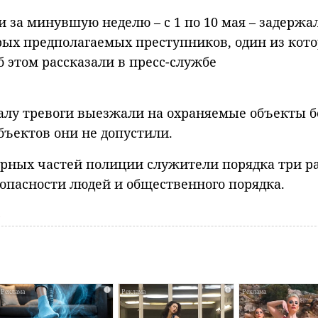
 за минувшую неделю – с 1 по 10 мая – задержа
ых предполагаемых преступников, один из кот
б этом рассказали в пресс-службе
налу тревоги выезжали на охраняемые объекты б
объектов они не допустили.
урных частей полиции служители порядка три р
опасности людей и общественного порядка.
а
i
i