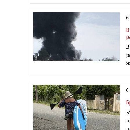
6
В
р
В
р
ж
6
Б
Б
п
п