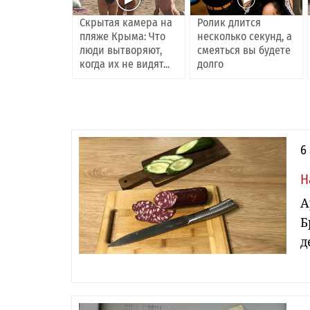
Скрытая камера на
Ролик длится
пляже Крыма: Что
несколько секунд, а
люди вытворяют,
смеяться вы будете
когда их не видят...
долго
6
Н
А
Б
д