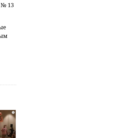
 № 13
вые
ным
i