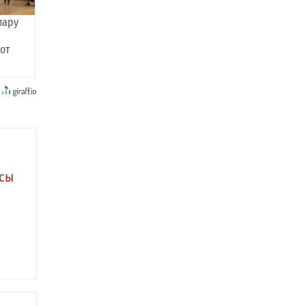
пару
 от
асы