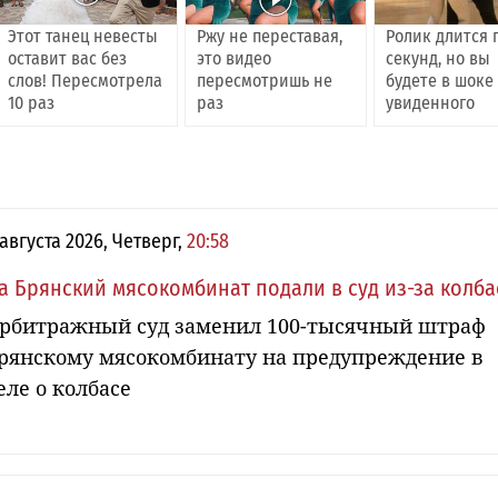
Этот танец невесты
Ржу не переставая,
Ролик длится 
оставит вас без
это видео
секунд, но вы
слов! Пересмотрела
пересмотришь не
будете в шоке
10 раз
раз
увиденного
 августа 2026, Четверг,
20:58
а Брянский мясокомбинат подали в суд из-за колб
рбитражный суд заменил 100-тысячный штраф
рянскому мясокомбинату на предупреждение в
еле о колбасе