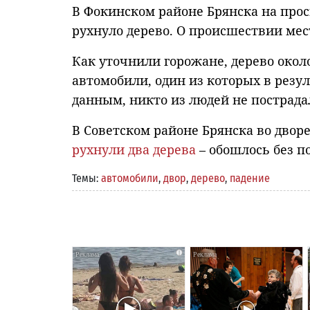
В Фокинском районе Брянска на прос
рухнуло дерево. О происшествии мес
Как уточнили горожане, дерево окол
автомобили, один из которых в рез
данным, никто из людей не пострада
В Советском районе Брянска во двор
рухнули два дерева
– обошлось без п
Темы:
автомобили
,
двор
,
дерево
,
падение
i
i