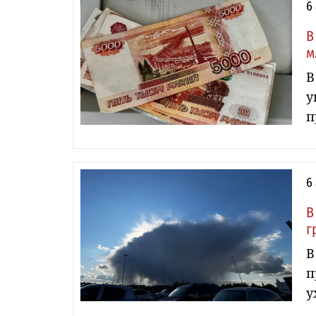
6
В
м
В
у
п
6
В
г
В
п
у