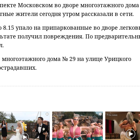
пекте Московском во дворе многоэтажного дома
тные жители сегодня утром рассказали в сети.
о 8.15 упало на припаркованные во дворе легко
ультате получил повреждения. По предваритель
л.
е многоэтажного дома № 29 на улице Урицкого
острадавших.
i
i