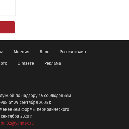
ка
Мнения
Дело
Россия и мир
ото
О газете
Реклама
лужбой по надзору за соблюдением
8 от 29 сентября 2005 г.
изменением формы периодического
ентября 2020 г.
: bn-32@yandex.ru