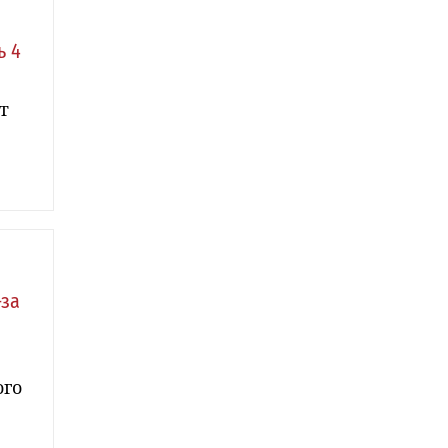
ь 4
т
-за
ого