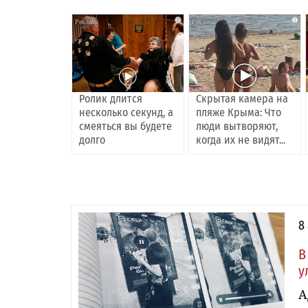
i
i
Ролик длится
Скрытая камера на
несколько секунд, а
пляже Крыма: Что
смеяться вы будете
люди вытворяют,
долго
когда их не видят...
8
В
у
А