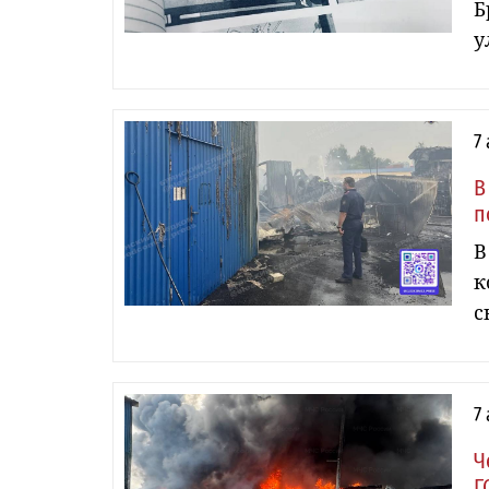
Б
у
7
В
п
В
к
с
7
Ч
Г