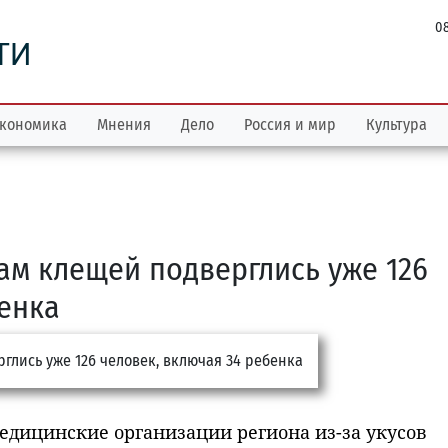
08
ТИ
кономика
Мнения
Дело
Россия и мир
Культура
ам клещей подверглись уже 126
бенка
медицинские организации региона из-за укусов