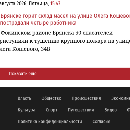
 августа 2026, Пятница,
15:47
 Брянске горит склад масел на улице Олега Кошево
 пострадали четыре работника
 Фокинском районе Брянска 50 спасателей
риступили к тушению крупного пожара на улиц
лега Кошевого, 34В
Показать еще
Власть
Общество
Происшествия
Экономи
Культура
Спорт
Путешествия
Видео
Ф
Политика конфиденциальности
Согласие