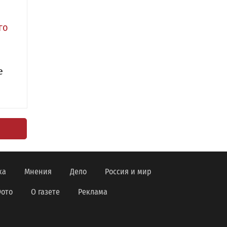
го
е
ка
Мнения
Дело
Россия и мир
ото
О газете
Реклама