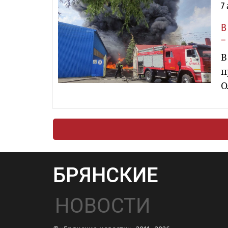
7
В
–
В
п
О
БРЯНСКИЕ
НОВОСТИ