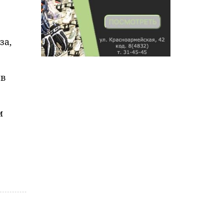
за,
 в
м