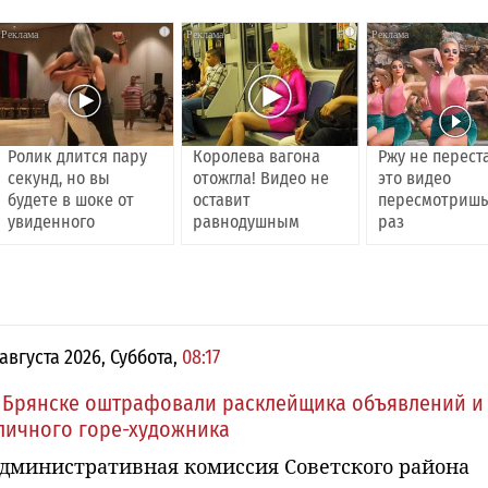
i
i
Ролик длится пару
Королева вагона
Ржу не перест
секунд, но вы
отожгла! Видео не
это видео
будете в шоке от
оставит
пересмотришь
увиденного
равнодушным
раз
 августа 2026, Суббота,
08:17
 Брянске оштрафовали расклейщика объявлений и
личного горе-художника
дминистративная комиссия Советского района