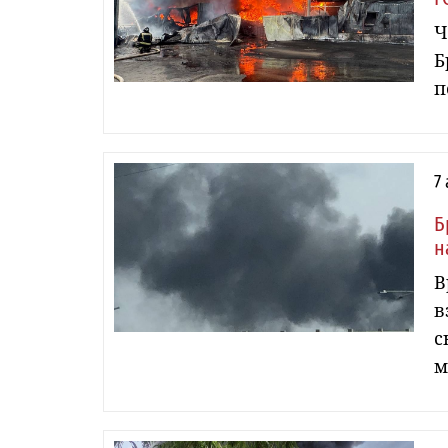
Ч
Б
п
7
Б
н
В
в
с
м