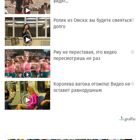
видят...
Ролик из Омска: вы будете смеяться
i
долго
Ржу не переставая, это видео
i
пересмотришь не раз
Королева вагона отожгла! Видео не
i
оставит равнодушным