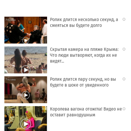
Ролик длится несколько секунд, а
i
смеяться вы будете долго
Скрытая камера на пляже Крыма:
i
Что люди вытворяют, когда их не
видят...
Ролик длится пару секунд, но вы
i
будете в шоке от увиденного
Королева вагона отожгла! Видео не
i
оставит равнодушным