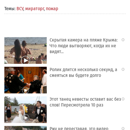
Темы:
ВСУ
,
мираторг
,
пожар
Скрытая камера на пляже Крыма:
i
Что люди вытворяют, когда их не
видят...
Ролик длится несколько секунд, а
i
смеяться вы будете долго
Этот танец невесты оставит вас без
i
слов! Пересмотрела 10 раз
Ржу не переставая, это видео
i