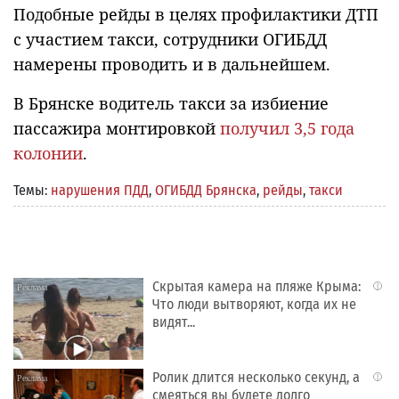
Подобные рейды в целях профилактики ДТП
с участием такси, сотрудники ОГИБДД
намерены проводить и в дальнейшем.
В Брянске водитель такси за избиение
пассажира монтировкой
получил 3,5 года
колонии
.
Темы:
нарушения ПДД
,
ОГИБДД Брянска
,
рейды
,
такси
Скрытая камера на пляже Крыма:
i
Что люди вытворяют, когда их не
видят...
Ролик длится несколько секунд, а
i
смеяться вы будете долго