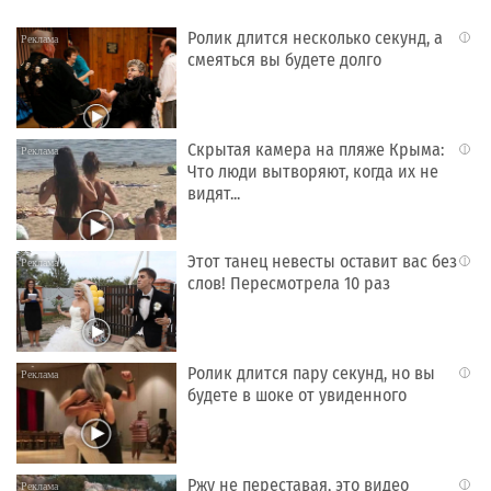
Ролик длится несколько секунд, а
i
смеяться вы будете долго
Скрытая камера на пляже Крыма:
i
Что люди вытворяют, когда их не
видят...
Этот танец невесты оставит вас без
i
слов! Пересмотрела 10 раз
Ролик длится пару секунд, но вы
i
будете в шоке от увиденного
Ржу не переставая, это видео
i