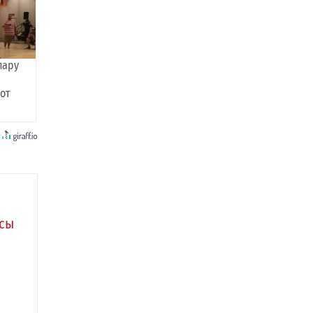
пару
 от
асы