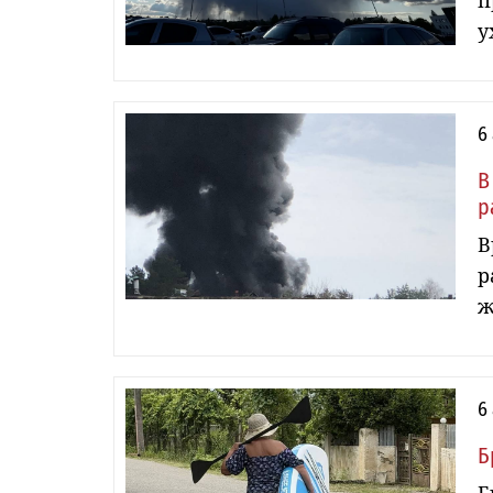
п
у
6
В
р
В
р
ж
6
Б