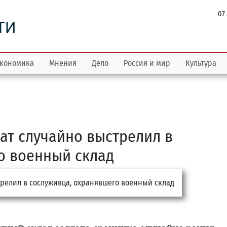
07
ТИ
кономика
Мнения
Дело
Россия и мир
Культура
ат случайно выстрелил в
о военный склад