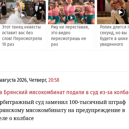
Этот танец невесты
Ржу не переставая,
Ролик длится 
оставит вас без
это видео
секунд, но вы
слов! Пересмотрела
пересмотришь не
будете в шоке
10 раз
раз
увиденного
 августа 2026, Четверг,
20:58
а Брянский мясокомбинат подали в суд из-за колб
рбитражный суд заменил 100-тысячный штраф
рянскому мясокомбинату на предупреждение в
еле о колбасе