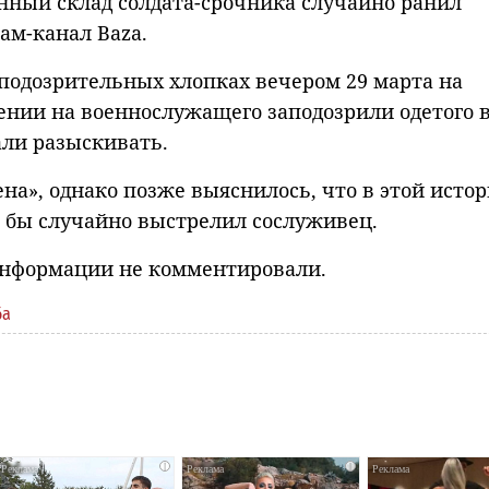
нный склад солдата-срочника случайно ранил
ам-канал Baza.
подозрительных хлопках вечером 29 марта на
ении на военнослужащего заподозрили одетого в
али разыскивать.
на», однако позже выяснилось, что в этой исто
о бы случайно выстрелил сослуживец.
информации не комментировали.
ба
i
i