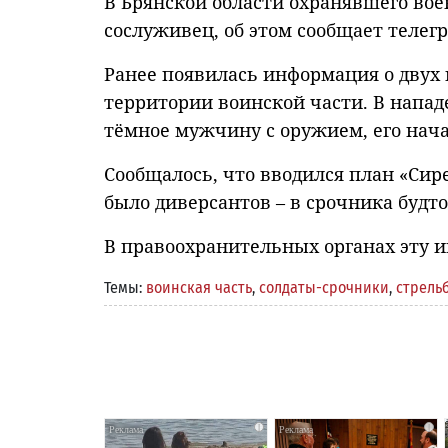
В Брянской области охранявшего вое
сослуживец, об этом сообщает телегр
Ранее появилась информация о двух 
территории воинской части. В напад
тёмное мужчину с оружием, его нач
Сообщалось, что вводился план «Сире
было диверсантов – в срочника будт
В правоохранительных органах эту 
Темы:
воинская часть
,
солдаты-срочники
,
стрель
i
i