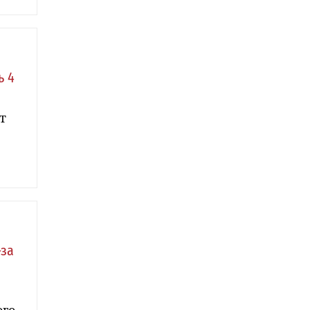
ь 4
т
-за