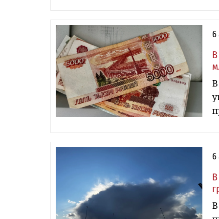
6
В
м
В
у
п
6
В
г
В