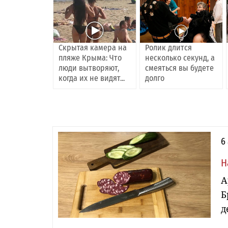
Скрытая камера на
Ролик длится
пляже Крыма: Что
несколько секунд, а
люди вытворяют,
смеяться вы будете
когда их не видят...
долго
6
Н
А
Б
д