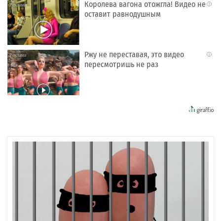
Королева вагона отожгла! Видео не
i
оставит равнодушным
Ржу не переставая, это видео
i
пересмотришь не раз