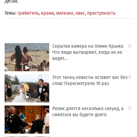
дела.
Темы:
грабитель
,
кража
,
магазин
,
овес
,
преступность
Скрытая камера на пляже Крыма:
i
Что люди вытворяют, когда их не
видят...
Этот танец невесты оставит вас без
i
слов! Пересмотрела 10 раз
Ролик длится несколько секунд, а
i
смеяться вы будете долго