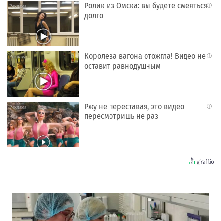
Ролик из Омска: вы будете смеяться
i
долго
Королева вагона отожгла! Видео не
i
оставит равнодушным
Ржу не переставая, это видео
i
пересмотришь не раз