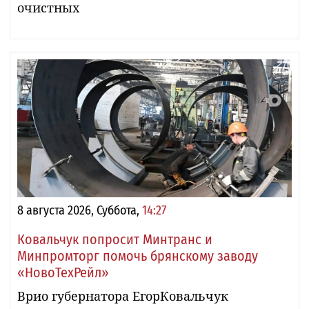
очистных
8 августа 2026, Суббота,
14:27
Ковальчук попросит Минтранс и
Минпромторг помочь брянскому заводу
«НовоТехРейл»
Врио губернатора ЕгорКовальчук