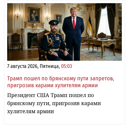
7 августа 2026, Пятница,
05:03
Трамп пошел по брянскому пути запретов,
пригрозив карами хулителям армии
Президент США Трамп пошел по
брянскому пути, пригрозив карами
хулителям армии