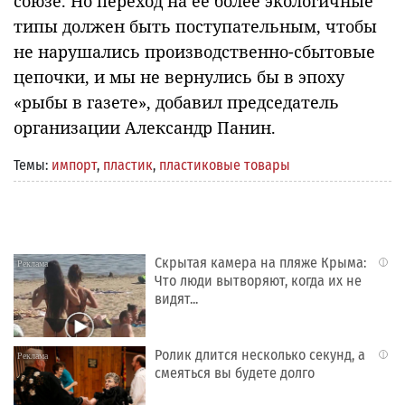
союзе. Но переход на ее более экологичные
типы должен быть поступательным, чтобы
не нарушались производственно-сбытовые
цепочки, и мы не вернулись бы в эпоху
«рыбы в газете», добавил председатель
организации Александр Панин.
Темы:
импорт
,
пластик
,
пластиковые товары
Скрытая камера на пляже Крыма:
i
Что люди вытворяют, когда их не
видят...
Ролик длится несколько секунд, а
i
смеяться вы будете долго