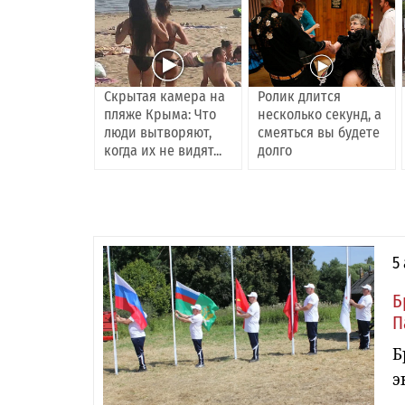
Скрытая камера на
Ролик длится
пляже Крыма: Что
несколько секунд, а
люди вытворяют,
смеяться вы будете
когда их не видят...
долго
5
Б
П
Б
э