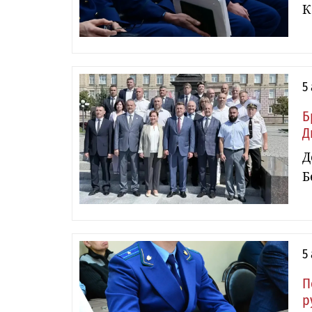
К
5
Б
Д
Д
Б
5
П
р