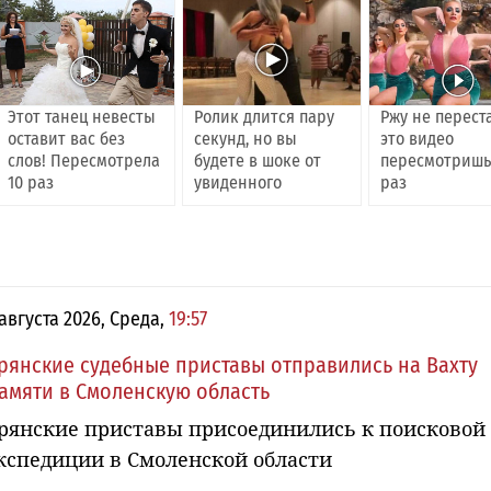
Этот танец невесты
Ролик длится пару
Ржу не перест
оставит вас без
секунд, но вы
это видео
слов! Пересмотрела
будете в шоке от
пересмотришь
10 раз
увиденного
раз
 августа 2026, Среда,
19:57
рянские судебные приставы отправились на Вахту
амяти в Смоленскую область
рянские приставы присоединились к поисковой
кспедиции в Смоленской области