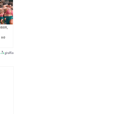
авая,
 не