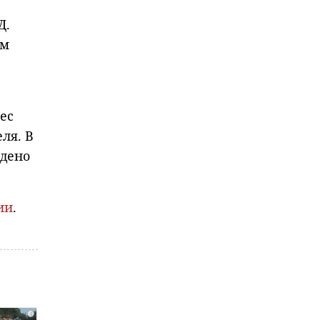
Д.
ом
ес
ля. В
ждено
ии
.
i