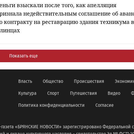
еньги взыскали после того, как апелляция
ризнала недействительным соглашение об аван
о контракту на реставрацию здания техникума 
линцах
Показать еще
Власть
Общество
Происшествия
Экономи
Культура
Спорт
Путешествия
Видео
Ф
Политика конфиденциальности
Согласие
-газета «БРЯНСКИЕ НОВОСТИ» зарегистрировано Федеральной с
 и охране культурного наследия − свидетельство Эл № ФС77-2098