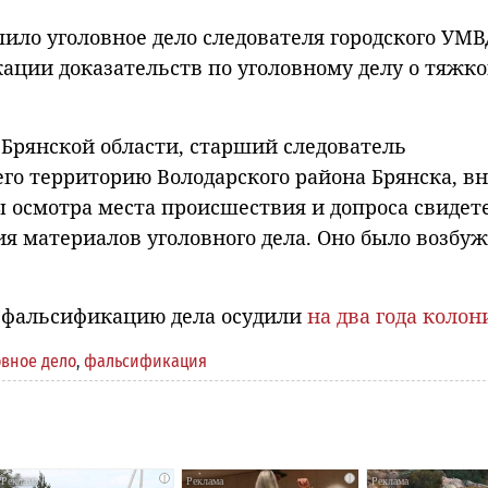
пило уголовное дело следователя городского УМВ
ации доказательств по уголовному делу о тяжк
 Брянской области, старший следователь
го территорию Володарского района Брянска, вн
 осмотра места происшествия и допроса свидете
я материалов уголовного дела. Оно было возбу
а фальсификацию дела осудили
на два года колон
овное дело
,
фальсификация
i
i