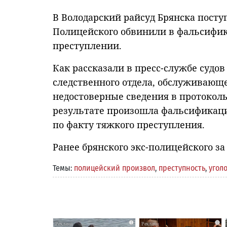
В Володарский райсуд Брянска посту
Полицейского обвинили в фальсифик
преступлении.
Как рассказали в пресс-службе судов
следственного отдела, обслуживающе
недостоверные сведения в протоколы
результате произошла фальсификаци
по факту тяжкого преступления.
Ранее брянского экс-полицейского з
Темы:
полицейский произвол
,
преступность
,
угол
i
i