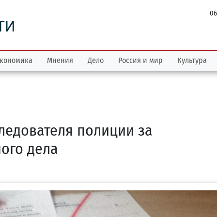
06
ТИ
кономика
Мнения
Дело
Россия и мир
Культура
следователя полиции за
ого дела