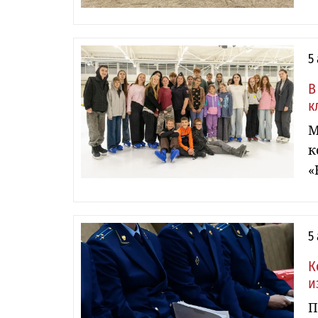
5
В
к
М
к
«
5
К
и
П