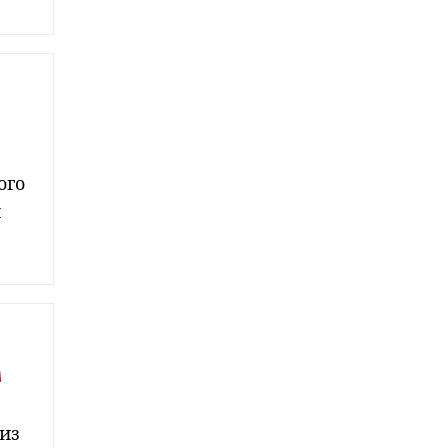
ого
и
м
из