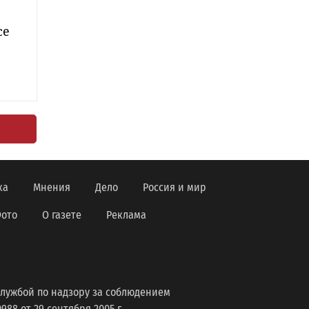
се
в
ка
Мнения
Дело
Россия и мир
ото
О газете
Реклама
лужбой по надзору за соблюдением
8 от 29 сентября 2005 г.