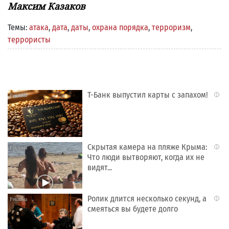
Максим Казаков
Темы:
атака
,
дата
,
даты
,
охрана порядка
,
терроризм
,
террористы
Т-Банк выпустил карты с запахом!
i
Скрытая камера на пляже Крыма:
i
Что люди вытворяют, когда их не
видят...
Ролик длится несколько секунд, а
i
смеяться вы будете долго