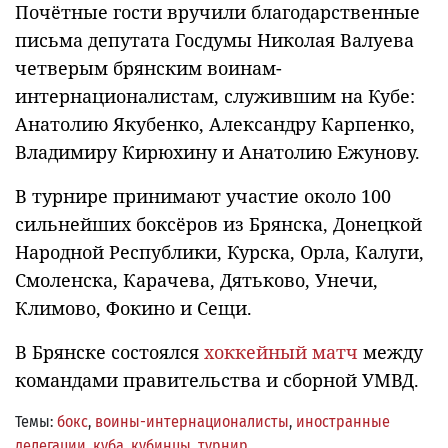
Почётные гости вручили благодарственные
письма депутата Госдумы Николая Валуева
четверым брянским воинам-
интернационалистам, служившим на Кубе:
Анатолию Якубенко, Александру Карпенко,
Владимиру Кирюхину и Анатолию Ежунову.
В турнире принимают участие около 100
сильнейших боксёров из Брянска, Донецкой
Народной Республики, Курска, Орла, Калуги,
Смоленска, Карачева, Дятьково, Унечи,
Климово, Фокино и Сещи.
В Брянске состоялся
хоккейный матч
между
командами правительства и сборной УМВД.
Темы:
бокс
,
воины-интернационалисты
,
иностранные
делегации
,
куба
,
кубинцы
,
турнир