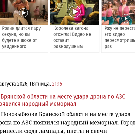
Ролик длится пару
Королева вагона
Ржу не перест
секунд, но вы
отожгла! Видео не
это видео
будете в шоке от
оставит
пересмотришь
увиденного
равнодушным
раз
 августа 2026, Пятница,
21:15
 Брянской области на месте удара дрона по АЗС
оявился народный мемориал
 Новозыбкове Брянской области на месте удара
рона по АЗС появился народный мемориал. Горо
ринесли сюда лампады, цветы и свечи