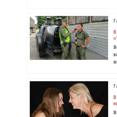
7
В
«
В
к
и
7
В
к
В