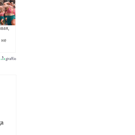
авая,
 не
да