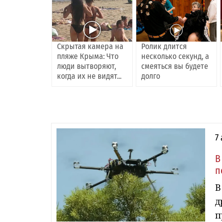
Скрытая камера на
Ролик длится
пляже Крыма: Что
несколько секунд, а
люди вытворяют,
смеяться вы будете
когда их не видят...
долго
7
В
п
В
д
п