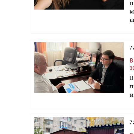
п
м
а
7
В
з
В
п
и
7