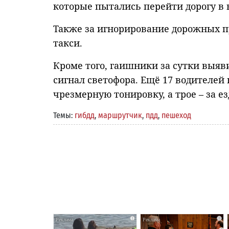
которые пытались перейти дорогу в 
Также за игнорирование дорожных 
такси.
Кроме того, гаишники за сутки выя
сигнал светофора. Ещё 17 водителей
чрезмерную тонировку, а трое – за ез
Темы:
гибдд
,
маршрутчик
,
пдд
,
пешеход
i
i