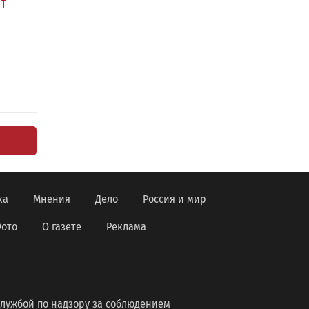
т
ка
Мнения
Дело
Россия и мир
ото
О газете
Реклама
лужбой по надзору за соблюдением