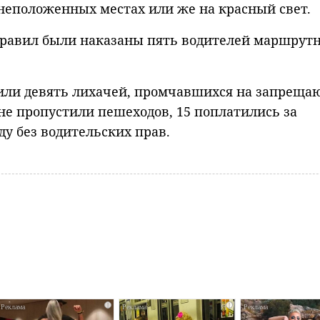
неположенных местах или же на красный свет.
правил были наказаны пять водителей маршрут
вили девять лихачей, промчавшихся на запрещ
 не пропустили пешеходов, 15 поплатились за
ду без водительских прав.
i
i