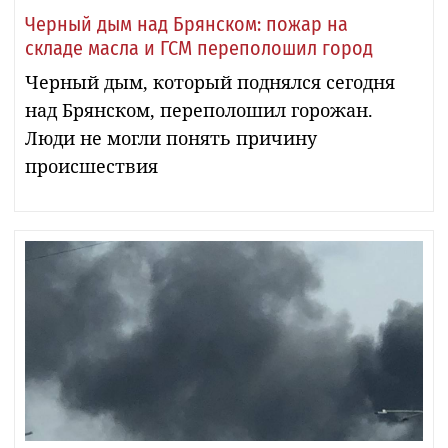
Черный дым над Брянском: пожар на
складе масла и ГСМ переполошил город
Черный дым, который поднялся сегодня
над Брянском, переполошил горожан.
Люди не могли понять причину
происшествия