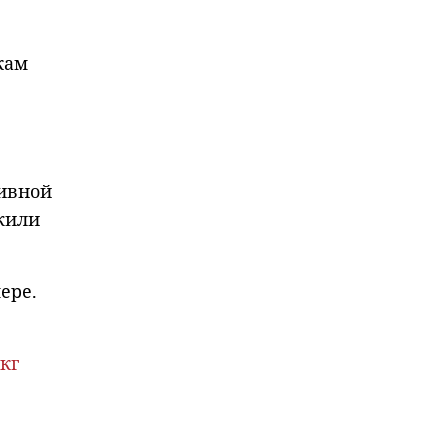
кам
ивной
жили
ере.
кг