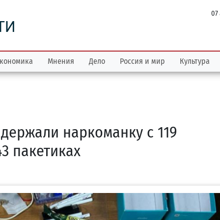
07
ТИ
кономика
Мнения
Дело
Россия и мир
Культура
адержали наркоманку с 119
3 пакетиках