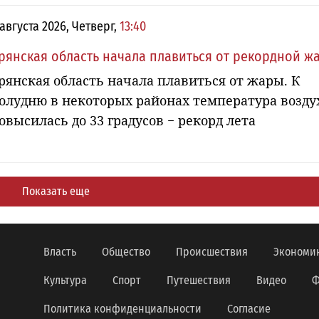
 августа 2026, Четверг,
13:40
рянская область начала плавиться от рекордной ж
рянская область начала плавиться от жары. К
олудню в некоторых районах температура возду
овысилась до 33 градусов − рекорд лета
Показать еще
Власть
Общество
Происшествия
Экономи
Культура
Спорт
Путешествия
Видео
Ф
Политика конфиденциальности
Согласие