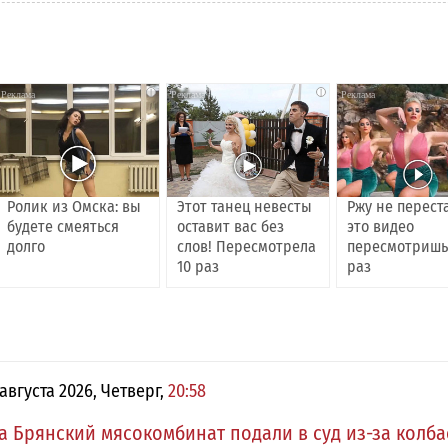
i
i
Ролик из Омска: вы
Этот танец невесты
Ржу не перест
будете смеяться
оставит вас без
это видео
долго
слов! Пересмотрела
пересмотришь
10 раз
раз
 августа 2026, Четверг,
20:58
а Брянский мясокомбинат подали в суд из-за колб