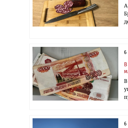
А
Б
д
6
В
м
В
у
п
6