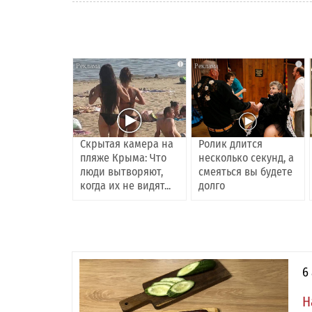
i
i
Скрытая камера на
Ролик длится
пляже Крыма: Что
несколько секунд, а
люди вытворяют,
смеяться вы будете
когда их не видят...
долго
6
Н