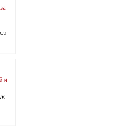
-за
ого
й и
ук