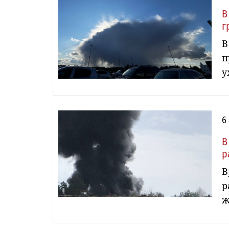
В
г
В
п
у
6
В
р
В
р
ж