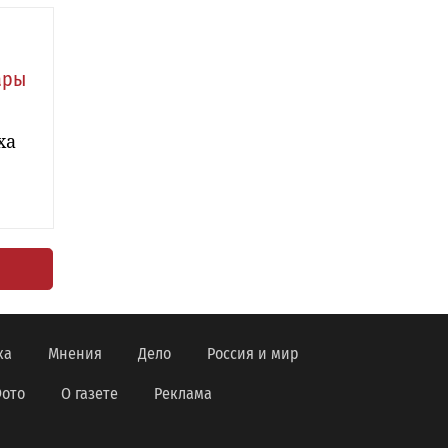
ары
ха
ка
Мнения
Дело
Россия и мир
ото
О газете
Реклама