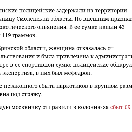
янские полицейские задержали на территории
ьницу Смоленской области. По внешним призна
котического опьянения. В ее сумке нашли 43
 119 граммов.
Брянской области, женщина отказалась от
льствования и была привлечена к администрат
тре в ее спортивной сумке полицейские обнару
а экспертиза, в них был мефедрон.
е незаконного сбыта наркотиков в крупном разм
на под стражу.
одую москвичку отправили в колонию за
сбыт 69 