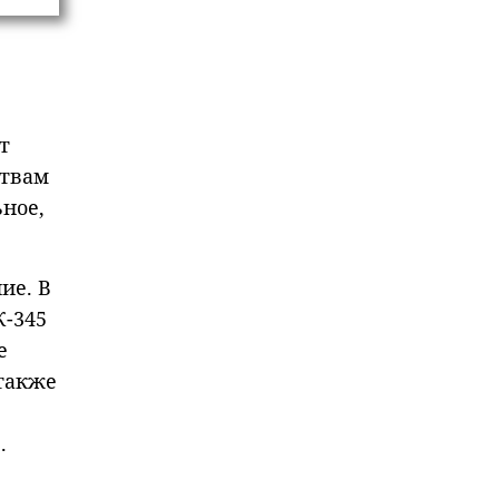
ат
ствам
ное,
ие. В
К-345
е
 также
.