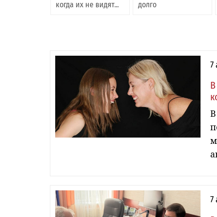
когда их не видят...
долго
7
В
к
В
п
м
а
7