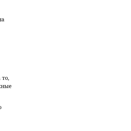
на
 то,
жные
о