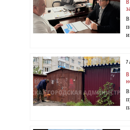
В
з
В
п
и
7
В
н
В
п
п