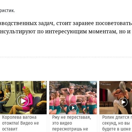
ристик.
водственных задач, стоит заранее посоветовать
онсультируют по интересующим моментам, но и
i
i
Королева вагона
Ржу не переставая,
Ролик длится 
отожгла! Видео не
это видео
секунд, но вы
оставит
пересмотришь не
будете в шоке