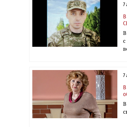
7
В
С
В
с
в
7
В
о
В
с