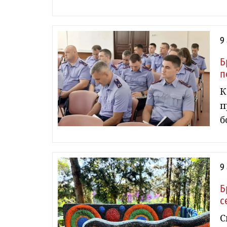
9
Б
п
К
п
б
9
Б
с
С