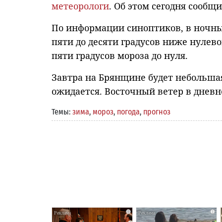
метеорологи
. Об этом сегодня сообщ
По информации синоптиков, в ночны
пяти до десяти градусов ниже нулево
пяти градусов мороза до нуля.
Завтра на Брянщине будет небольшая
ожидается. Восточный ветер в дневно
Темы:
зима
,
мороз
,
погода
,
прогноз
i
i