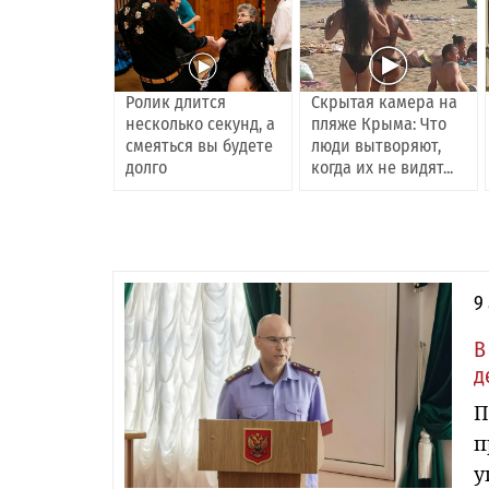
Ролик длится
Скрытая камера на
несколько секунд, а
пляже Крыма: Что
смеяться вы будете
люди вытворяют,
долго
когда их не видят...
9
В
д
П
п
у