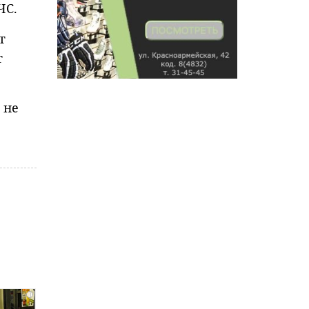
ЧС.
т
т
 не
i