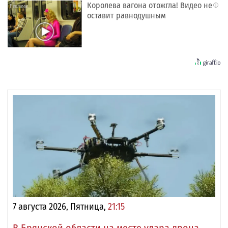
Королева вагона отожгла! Видео не
i
оставит равнодушным
7 августа 2026, Пятница,
21:15
В Брянской области на месте удара дрона