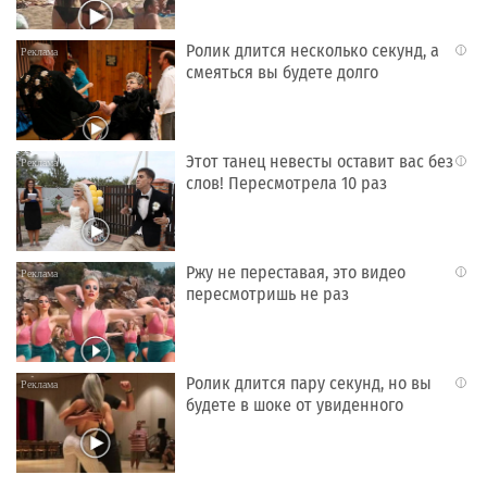
Ролик длится несколько секунд, а
i
смеяться вы будете долго
Этот танец невесты оставит вас без
i
слов! Пересмотрела 10 раз
Ржу не переставая, это видео
i
пересмотришь не раз
Ролик длится пару секунд, но вы
i
будете в шоке от увиденного