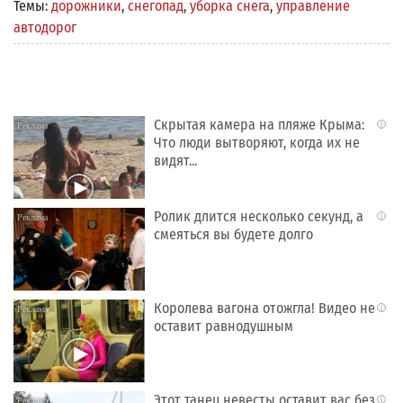
Темы:
дорожники
,
снегопад
,
уборка снега
,
управление
автодорог
Скрытая камера на пляже Крыма:
i
Что люди вытворяют, когда их не
видят...
Ролик длится несколько секунд, а
i
смеяться вы будете долго
Королева вагона отожгла! Видео не
i
оставит равнодушным
Этот танец невесты оставит вас без
i