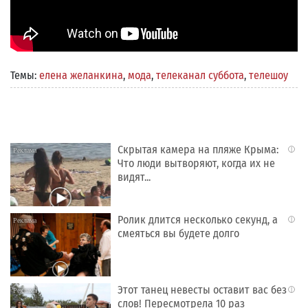
Темы:
елена желанкина
,
мода
,
телеканал суббота
,
телешоу
Скрытая камера на пляже Крыма:
i
Что люди вытворяют, когда их не
видят...
Ролик длится несколько секунд, а
i
смеяться вы будете долго
Этот танец невесты оставит вас без
i
слов! Пересмотрела 10 раз