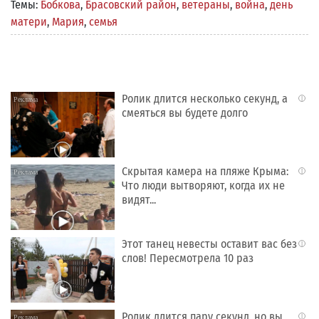
Темы:
Бобкова
,
Брасовский район
,
ветераны
,
война
,
день
матери
,
Мария
,
семья
Ролик длится несколько секунд, а
i
смеяться вы будете долго
Скрытая камера на пляже Крыма:
i
Что люди вытворяют, когда их не
видят...
Этот танец невесты оставит вас без
i
слов! Пересмотрела 10 раз
Ролик длится пару секунд, но вы
i