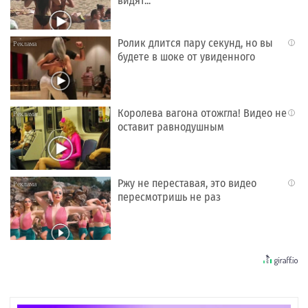
видят...
Ролик длится пару секунд, но вы
i
будете в шоке от увиденного
Королева вагона отожгла! Видео не
i
оставит равнодушным
Ржу не переставая, это видео
i
пересмотришь не раз