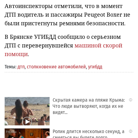
Автоинспекторы отметили, что в момент
ДТП водитель и пассажиры Peugeot Boxer не
были пристегнуты ремнями безопасности.
В Брянске УГИБДД сообщило о серьезном
ДТП с перевернувшейся
машиной скорой
помощи
.
Темы:
дтп
,
столкновение автомобилей
,
угибдд
Скрытая камера на пляже Крыма:
i
Что люди вытворяют, когда их не
видят...
Ролик длится несколько секунд, а
i
смеяться вы будете долго