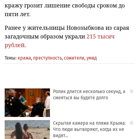
кражу грозит лишение свободы сроком до
пяти лет.
Ранее у жительницы Новозыбкова из сарая
загадочным образом украли
215 тысяч
рублей
.
Темы:
кража
,
преступность
,
сожители
,
умвд
Ролик длится несколько секунд, а
i
смеяться вы будете долго
Скрытая камера на пляже Крыма:
i
Что люди вытворяют, когда их не
видят...