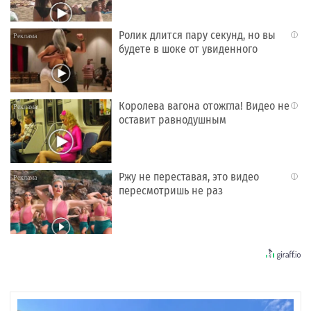
Ролик длится пару секунд, но вы
i
будете в шоке от увиденного
Королева вагона отожгла! Видео не
i
оставит равнодушным
Ржу не переставая, это видео
i
пересмотришь не раз