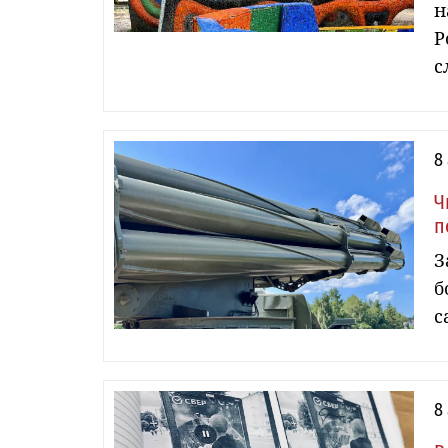
н
Р
с
8
Ч
п
З
б
с
8