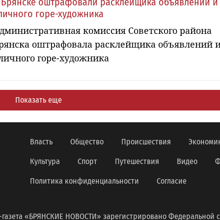
 Брянске оштрафовали расклейщика объявлений и
личного горе-художника
дминистративная комиссия Советского района
рянска оштрафовала расклейщика объявлений 
личного горе-художника
Показать еще
Власть
Общество
Происшествия
Экономи
Культура
Спорт
Путешествия
Видео
Ф
Политика конфиденциальности
Согласие
-газета «БРЯНСКИЕ НОВОСТИ» зарегистрировано Федеральной с