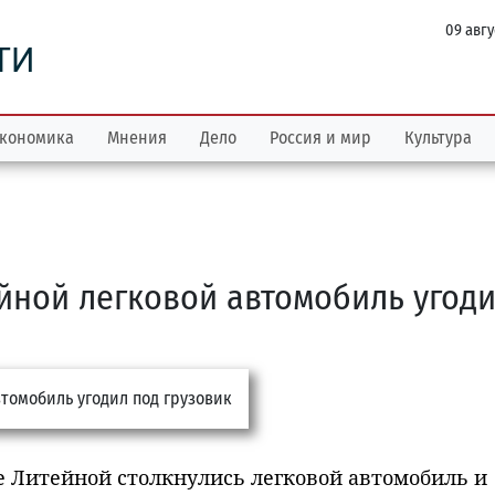
09 авгу
ТИ
кономика
Мнения
Дело
Россия и мир
Культура
ейной легковой автомобиль угод
е Литейной столкнулись легковой автомобиль и