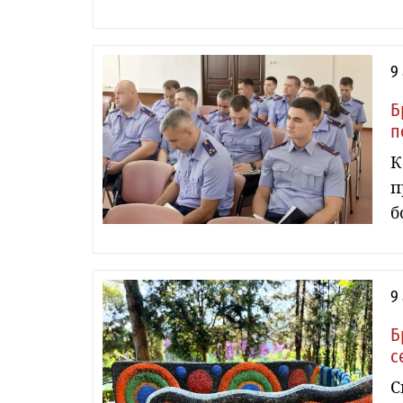
9
Б
п
К
п
б
9
Б
с
С