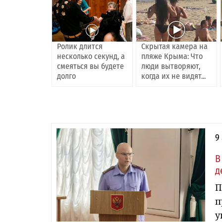
Ролик длится
Скрытая камера на
несколько секунд, а
пляже Крыма: Что
смеяться вы будете
люди вытворяют,
долго
когда их не видят...
9
В
д
П
п
у