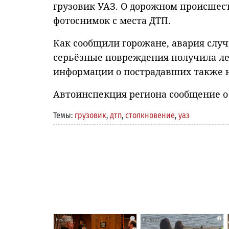
грузовик УАЗ. О дорожном происшест
фотоснимок с места ДТП.
Как сообщили горожане, авария случ
серьёзные повреждения получила ле
информации о пострадавших также н
Автоинспекция региона сообщение о
Темы:
грузовик
,
дтп
,
столкновение
,
уаз
i
i