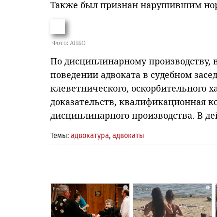
Также был признан нарушившим норм
Фото: АПБО
По дисциплинарному производству, 
поведении адвоката в судебном зас
клеветнического, оскорбительного 
доказательств, квалификационная 
дисциплинарного производства. В д
Темы:
адвокатура
,
адвокаты
i
i