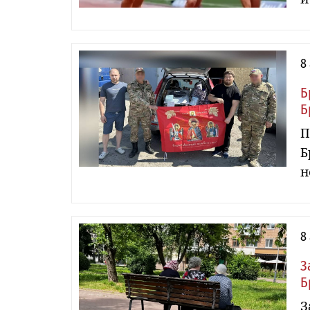
8
Б
Б
П
Б
н
8
З
Б
З