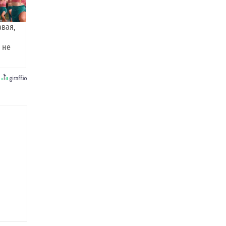
авая,
 не