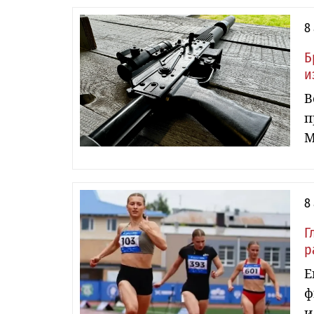
8
Б
и
В
п
М
8
Г
р
Е
ф
и