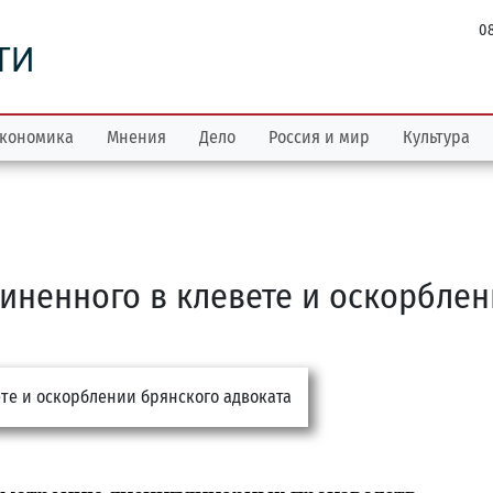
08
ТИ
кономика
Мнения
Дело
Россия и мир
Культура
иненного в клевете и оскорбле