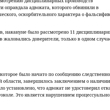
смотрению дисциплинарных производств
и оправдала адвоката, которого обвинили в
ского, оскорбительного характера о фальсифи
ов, накануне было рассмотрено 11 дисциплинар
ов жаловались доверители, только в одном случа
 которое было начато по сообщению следственно
й области, завершилось заключением о наличии
о установлено, что адвокат не удостоверил отк
токоле. Это является нарушением процессуально