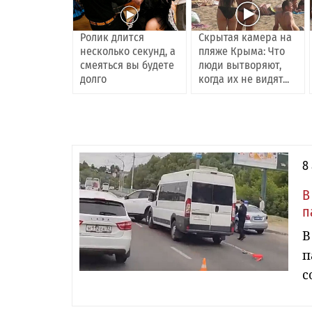
Ролик длится
Скрытая камера на
несколько секунд, а
пляже Крыма: Что
смеяться вы будете
люди вытворяют,
долго
когда их не видят...
8
В
п
В
п
с