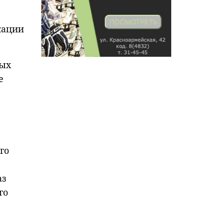
кации
ных
е
го
аз
го