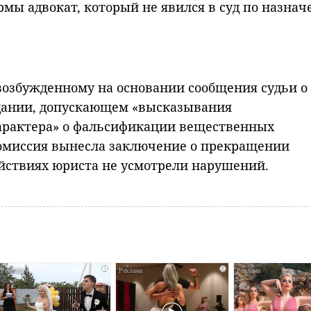
ы адвокат, который не явился в суд по назнач
возбужденному на основании сообщения судьи о
едании, допускающем «высказывания
характера» о фальсификации вещественных
комиссия вынесла заключение о прекращении
ействиях юриста не усмотрели нарушений.
i
i