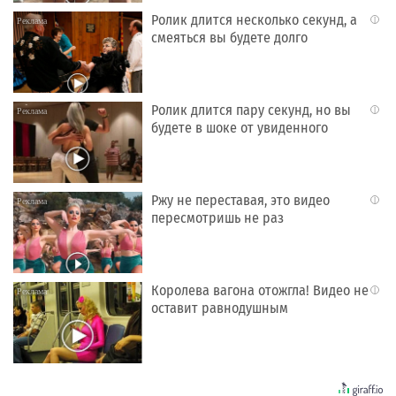
Ролик длится несколько секунд, а
i
смеяться вы будете долго
Ролик длится пару секунд, но вы
i
будете в шоке от увиденного
Ржу не переставая, это видео
i
пересмотришь не раз
Королева вагона отожгла! Видео не
i
оставит равнодушным