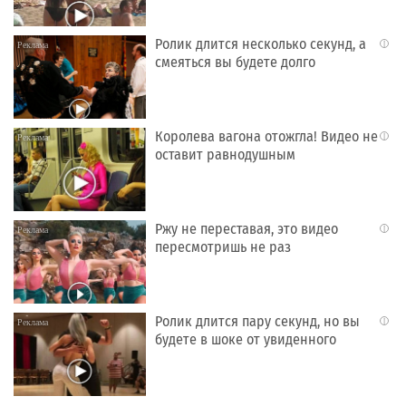
Ролик длится несколько секунд, а
i
смеяться вы будете долго
Королева вагона отожгла! Видео не
i
оставит равнодушным
Ржу не переставая, это видео
i
пересмотришь не раз
Ролик длится пару секунд, но вы
i
будете в шоке от увиденного