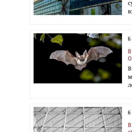
с
в
6
В
О
В
м
л
6
В