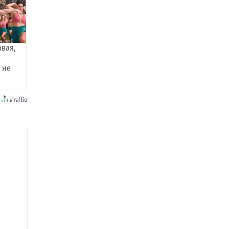
авая,
 не