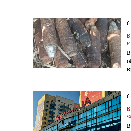
6
В
м
В
о
в
6
В
«
В