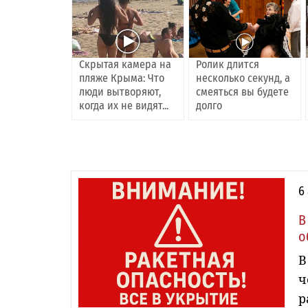
Скрытая камера на
Ролик длится
пляже Крыма: Что
несколько секунд, а
люди вытворяют,
смеяться вы будете
когда их не видят...
долго
6
В
о
В
ч
р