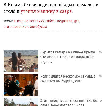
В Новозыбкове водитель «Лады» врезался в
столб и
утопил машину в озере
.
Темы:
выезд на встречку
,
гибель водителя
,
дтп
,
столкновение с автобусом
Скрытая камера на пляже Крыма:
i
Что люди вытворяют, когда их не
видят...
Ролик длится несколько секунд, а
i
смеяться вы будете долго
Этот танец невесты оставит вас без
i
слов! Пересмотрела 10 раз